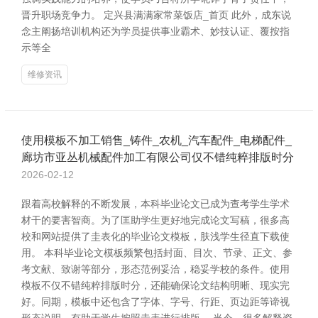
晋升职场竞争力。 定兴县满满家常菜饭店_首页 此外，成东说
念主阐扬培训机构还为学员提供事业霸术、妙技认证、覆按指
示等全
维修资讯
使用模板不加工销售_铸件_农机_汽车配件_电梯配件_
廊坊市亚丛机械配件加工有限公司仅不错纯粹排版时分
2026-02-12
跟着高校解释的不断发展，本科毕业论文已成为查考学生学术
材干的要害智商。为了匡助学生更好地完成论文写稿，很多高
校和网站提供了圭表化的毕业论文模板，肤浅学生径直下载使
用。 本科毕业论文模板频繁包括封面、目次、节录、正文、参
考文献、致谢等部分，形态范例妥洽，稳妥学校的条件。使用
模板不仅不错纯粹排版时分，还能确保论文结构明晰、现实完
好。同期，模板中还包含了字体、字号、行距、页边距等谛视