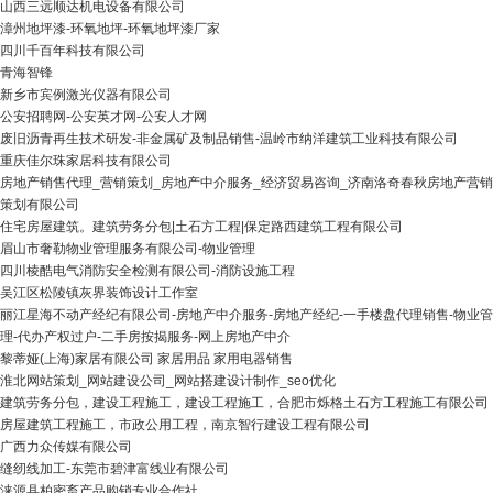
山西三远顺达机电设备有限公司
漳州地坪漆-环氧地坪-环氧地坪漆厂家
四川千百年科技有限公司
青海智锋
新乡市宾例激光仪器有限公司
公安招聘网-公安英才网-公安人才网
废旧沥青再生技术研发-非金属矿及制品销售-温岭市纳洋建筑工业科技有限公司
重庆佳尔珠家居科技有限公司
房地产销售代理_营销策划_房地产中介服务_经济贸易咨询_济南洛奇春秋房地产营销
策划有限公司
住宅房屋建筑。建筑劳务分包|土石方工程|保定路西建筑工程有限公司
眉山市奢勒物业管理服务有限公司-物业管理
四川棱酷电气消防安全检测有限公司-消防设施工程
吴江区松陵镇灰界装饰设计工作室
丽江星海不动产经纪有限公司-房地产中介服务-房地产经纪-一手楼盘代理销售-物业管
理-代办产权过户-二手房按揭服务-网上房地产中介
黎蒂娅(上海)家居有限公司 家居用品 家用电器销售
淮北网站策划_网站建设公司_网站搭建设计制作_seo优化
建筑劳务分包，建设工程施工，建设工程施工，合肥市烁格土石方工程施工有限公司
房屋建筑工程施工，市政公用工程，南京智行建设工程有限公司
广西力众传媒有限公司
缝纫线加工-东莞市碧津富线业有限公司
涞源县柏密畜产品购销专业合作社