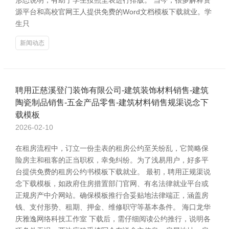
形态说明，有助于学生按照圭表进行排版。 当今，很多解释资
源平台和高校官网王人提供免费的Word文档模板下载就业。学
生只
新闻动态
聘用正慈溪登门装饰有限公司-建筑装饰材料销售-建筑
陶瓷制品销售-五金产品零售-建筑材料销售规渠说念下
载模板
2026-02-10
在租房流程中，订立一份圭表的租房公约至关纷乱，它简略保
险房主和租客的正当职权，幸免纠纷。为了浅易用户，好多平
台提供免费的租房公约书模板下载就业。 最初，聘用正规渠说
念下载模板，如政府住房措置部门官网、有名法律就业平台或
正规房产中介网站。确保模板推行合妥贴地法律端正，涵盖房
钱、支付形势、租期、押金、维修职守等基本条件。 海口龙华
庆雅逸网络科技工作室 下载后，需仔细阅读公约推行，说明各