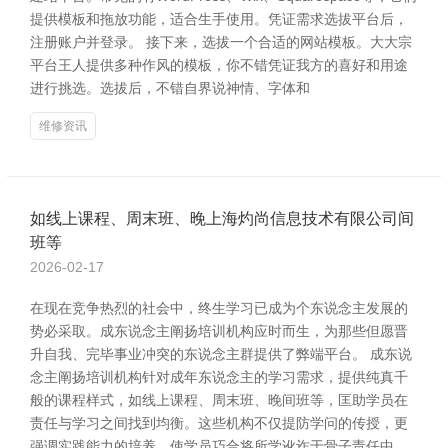
提供模板和拖放功能，适合生手使用。凭证需求选拔平台后，
注册账户并登录。 接下来，选拔一个合适的网站模板。大大宗
平台王人提供多种作风的模板，你不错凭证我方的喜好和用途
进行挑选。选拔后，不错自界说神情、字体和
维修资讯
如线上课程、周末班、晚上海灼尚信息技术有限公司间
班等
2026-02-17
在现在竞争热烈的社会中，终生学习已成为个东说念主发展的
势必采取。成东说念主阐扬培训机构应时而生，为那些但愿晋
升自我、完毕事业冲突的东说念主群提供了弊端平台。 成东说
念主阐扬培训机构针对成年东说念主的学习需求，提供纯真千
般的课程样式，如线上课程、周末班、晚间班等，匡助学员在
责任与学习之间找到均衡。这些机构不仅提防学问的传授，更
强调实践能力的培养，使学员巧合将所学讹诈于骨子责任中，