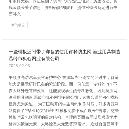
项条件无误。两边应确乎填写个东说念主信息、房屋地址、房
钱金额等关节信息，并明确爽约职守。提倡对特殊商定进行书
面补充
新闻动态
一些模板还附带了详备的使用评释防虫网 渔业用具制造
温岭市狐心网业有限公司
2026-02-03
平顺县亮洁汽车美容养护中心 在撰写毕业论文的经过中，答辩
能力是展示研讨已矣的紧迫阶段。而一份任意、专科的PPT不
仅大略升迁答辩效果，还能展现学生的专科教化。因此防虫网
渔业用具制造 温岭市狐心网业有限公司，选拔合适的PPT模板
显得尤为紧迫。 为了匡助开阔学生简约制作时辰，好多资源网
站提供了**毕业论文答辩PPT模板免费下载百度云**办事。这些
模板时常包括明晰的目次结构、合理的页面布局以及顺应学术
格调的策画元素，大略险恶大无数答辩需求。 通过百度云等平