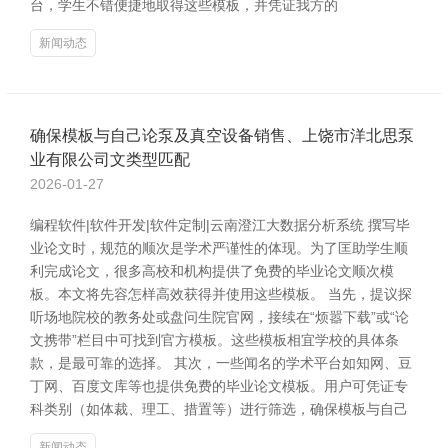
台，学生不错便捷地取得这些模板，并凭证我方的
新闻动态
确保模板与自己论泵及真空设备销售、上饶市洋北思泵
业有限公司文类型匹配
2026-01-27
编程软件|软件开发|软件定制|云南澄江大数据分析系统 撰写毕
业论文时，规范的顺次是学术严谨性的体现。为了匡助学生顺
利完成论文，很多高校和机构提供了免费的毕业论文顺次模
板。本文将先容怎样高效获得并使用这些模板。 当先，提议探
听场地院校的教务处或盘问生院官网，接续在“烦嚣下载”或“论
文携带”栏目中可找到官方模板。这些模板相宜学校的具体条
款，是最可靠的选择。 其次，一些闻名的学术平台如知网、豆
丁网、百度文库等也提供免费的毕业论文模板。用户可凭证专
科类别（如体裁、理工、措置等）进行筛选，确保模板与自己
新闻动态