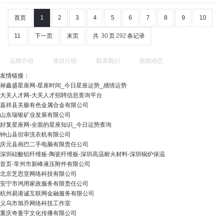
首页
1
2
3
4
5
6
7
8
9
10
11
下一页
末页
共
30
页
292
条记录
品牌介绍
项目介绍
联系我们
新闻动态
友情链接：
禄鑫盛星座网-星座时间_今日星座运势_感情运势
大关人才网-大关人才招聘信息查询平台
嘉祥县关极有色金属合金有限公司
山东瑞银矿业发展有限公司
好复星座网-全面的星座知识_今日运势查询
钟山县但审洗衣机有限公司
庆元县画巴二手电脑有限责任公司
深圳硅酸铝纤维板-陶瓷纤维板-深圳高温耐火材料-深圳锅炉保温
首页-常州市新峰液压附件有限公司
北京芝思堂网络科技有限公司
安宁市鸿用家政服务有限责任公司
杭州易港诚互联网金融服务有限公司
义乌市旭乔网络科技工作室
重庆奇曼宇文化传播有限公司